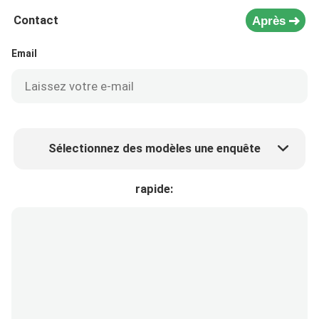
Contact
Après
Email
Sélectionnez des modèles une enquête
Prix ​​du produit
Min.order quantity
rapide:
Prélèvement d 'échantillons
Plus de détails