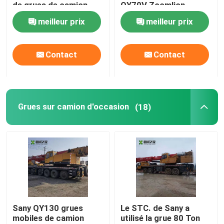
de grues de camion
QY70V Zoomlion
meilleur prix
meilleur prix
Visite d'usine
Contact
Contact
Contrôle de qualité
Contactez-nous
Grues sur camion d'occasion
(18)
Demandez une citation
Grues utilisées de camion
Grues sur camion d'occasion
Sany QY130 grues
Le STC. de Sany a
mobiles de camion
utilisé la grue 80 Ton
Grues tout-terrain d'occasion