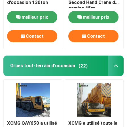
d'occasion 130ton
Second Hand Crane de
camion 65m
Grues sur chenilles d'occasion
meilleur prix
meilleur prix
Grues sur chenilles d'occasion
Contact
Contact
Pièces de grue Zoomlion
Grues tout-terrain d'occasion
(22)
pièces sany de grue
Pièces de grue XCMG
Pièces de moteur de grue
Crane Wear Part
XCMG QAY650 a utilisé
XCMG a utilisé toute la