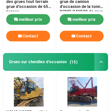
des grues tout terrain
grue de camion
grue d'occasion de 650
d'occasion de la tonne
tonnes
XCMG QAY500 de grue
Mini Skid Steer Loader
de camion de terrain
meilleur prix
meilleur prix
mini excavatrice diesel
Contact
Contact
empileur de portée
Manipulateur vide de conteneur
Grues sur chenilles d'occasion
(15)
Chargeur à roues
Montage du moteur