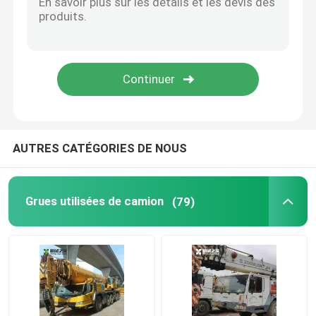
Mini Skid Steer Loader
mini excavatrice diesel
empileur de portée
AUTRES CATÉGORIES DE NOUS
Manipulateur vide de conteneur
Grues utilisées de camion
(79)
Chargeur à roues
Montage du moteur