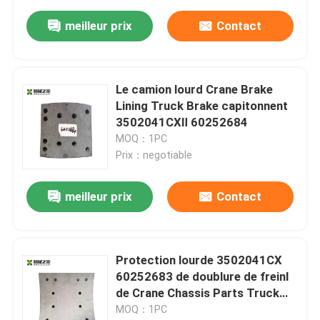
meilleur prix
Contact
Le camion lourd Crane Brake
Lining Truck Brake capitonnent
3502041CXⅡ 60252684
MOQ：1PC
Prix：negotiable
meilleur prix
Contact
Protection lourde 3502041CX
60252683 de doublure de freinⅠ
de Crane Chassis Parts Truck
Crane
MOQ：1PC