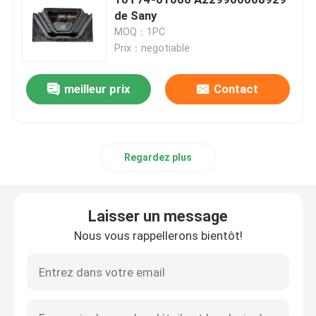
de Sany
MOQ：1PC
Grues sur chenilles d'occasion
Prix：negotiable
Grues sur chenilles d'occasion
meilleur prix
Contact
Pièces de grue Zoomlion
Regardez plus
pièces sany de grue
Laisser un message
Pièces de grue XCMG
Nous vous rappellerons bientôt!
Pièces de moteur de grue
Crane Wear Part