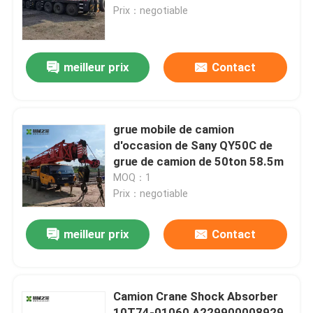
Prix：negotiable
Visite d'usine
meilleur prix
Contact
Contrôle de qualité
Contactez-nous
grue mobile de camion
d'occasion de Sany QY50C de
grue de camion de 50ton 58.5m
Demandez une citation
MOQ：1
Prix：negotiable
Grues utilisées de camion
meilleur prix
Contact
Grues sur camion d'occasion
Camion Crane Shock Absorber
Grues tout-terrain d'occasion
10T74-01060 A229900008929