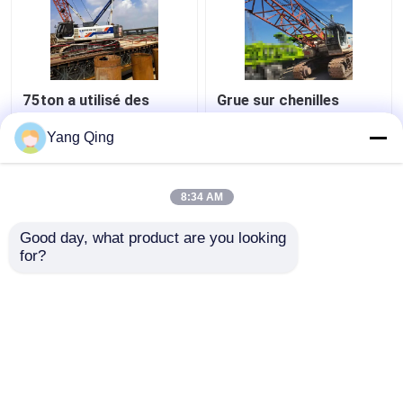
75ton a utilisé des
Grue sur chenilles
grues de chenille
Zoomlion QUY80 80
d'occasion Zoomlion
tonnes d'occasion 2
Yang Qing
ZCC750V
sections
meilleur prix
meilleur prix
8:34 AM
Good day, what product are you looking 
Contact
Contact
for?
Regardez plus
Aperçu
Au sujet de nous
Contactez-nous
Desktop Site