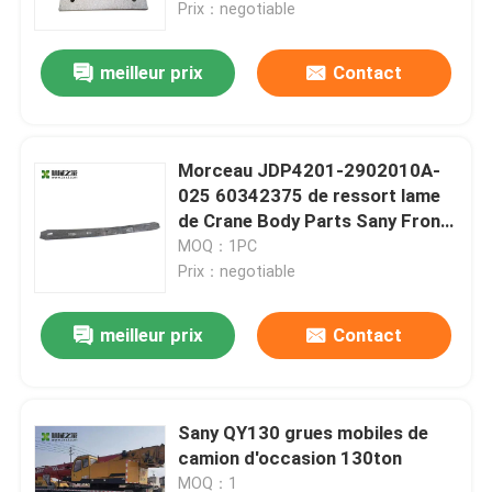
Prix：negotiable
meilleur prix
Contact
Morceau JDP4201-2902010A-
025 60342375 de ressort lame
de Crane Body Parts Sany Front
de camion troisième
MOQ：1PC
Prix：negotiable
meilleur prix
Contact
Maison
Produits
Sany QY130 grues mobiles de
camion d'occasion 130ton
Au sujet de nous
MOQ：1