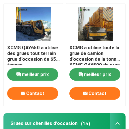
Visite d'usine
Contrôle de qualité
XCMG QAY650 a utilisé
XCMG a utilisé toute la
Contactez-nous
des grues tout terrain
grue de camion
grue d'occasion de 650
d'occasion de la tonne
tonnes
XCMG QAY500 de grue
de camion de terrain
Demandez une citation
meilleur prix
meilleur prix
Grues utilisées de camion
Contact
Contact
Grues sur camion d'occasion
Grues sur chenilles d'occasion
(15)
Grues tout-terrain d'occasion