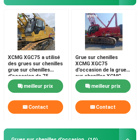
Grues sur chenilles d'occasion
Grues sur chenilles d'occasion
Pièces de grue Zoomlion
XCMG XGC75 a utilisé
Grue sur chenilles
des grues sur chenilles
XCMG XGC75
grue sur chenilles
d'occasion de la grue
pièces sany de grue
d'occasion de 75
sur chenilles XCMG
tonnes MOY 2018
utilisée 75 tonnes
meilleur prix
meilleur prix
Pièces de grue XCMG
Contact
Contact
Pièces de moteur de grue
Crane Wear Part
Grues sur chenilles d'occasion
(10)