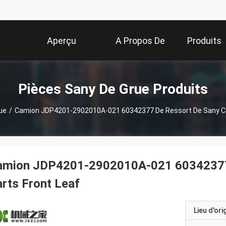
Aperçu
A Propos De
Produits
Nous
Pièces Sany De Grue Produits
ue
/
Camion JDP4201-2902010A-021 60342377 De Ressort De Sany Cra
amion JDP4201-2902010A-021 60342377 d
rts Front Leaf
Lieu d'ori