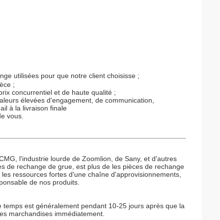
ge utilisées pour que notre client choisisse ;
èce ;
ix concurrentiel et de haute qualité ;
 valeurs élevées d'engagement, de communication,
l à la livraison finale
de vous.
CMG, l'industrie lourde de Zoomlion, de Sany, et d'autres
de rechange de grue, est plus de les pièces de rechange
 les ressources fortes d'une chaîne d'approvisionnements,
esponsable de nos produits.
 le temps est généralement pendant 10-25 jours après que la
 les marchandises immédiatement.