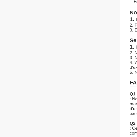
E
No
1.
2. 
3. 
Se
1.
2. 
3. 
4. 
d'e
5. 
FA
Q1 
: N
mar
d'u
exc
Q2 
: C
com