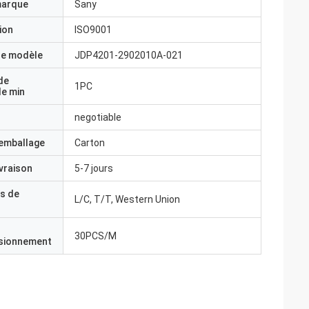
marque
Sany
ion
ISO9001
e modèle
JDP4201-2902010A-021
de
1PC
e min
negotiable
'emballage
Carton
ivraison
5-7 jours
s de
L/C, T/T, Western Union
30PCS/M
isionnement