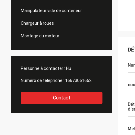
Manipulateur vide de conteneur
Chargeur à roues
Montage du moteur
DÉ
Num
Personne à contacter :
Hu
Numéro de téléphone :
16673061662
cou
Contact
Dét
d'e
Met