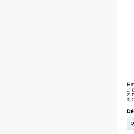
Em
1)
E
2)
P
3
)
C
Dé
Q