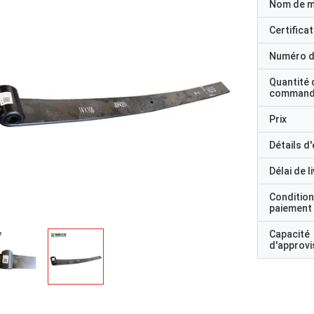
Nom de 
Certificat
Numéro d
Quantité 
command
Prix
Détails d
Délai de l
Condition
paiement
Capacité
d'approv