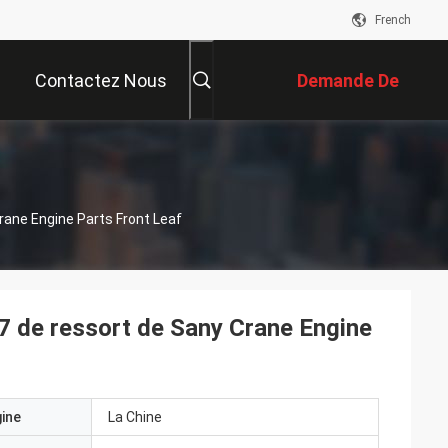
French
Contactez Nous
Demande De
Soumission
ne Engine Parts Front Leaf
e ressort de Sany Crane Engine
gine
La Chine