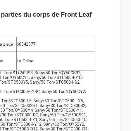
arties du corps de Front Leaf
a pièce
60342377
ne
La Chine
50 Ton/STC500S3, Sany/50 Ton/QY50CS92,
 Ton/QY50CY1, Sany/50 Ton/STC500-I-Y16,
Ton/STC500Y5, Sany/50 Ton/STC500-I-S2,
30 Ton/STC300H-YRC, Sany/50 Ton/QY50CY2,
Ton/STC500-I-5, Sany/50 Ton/STC500-I-Y5,
/50 Ton/STC500SR1, Sany/30 Ton/STC300S2,
/50 Ton/QY50CY4, Sany/50 Ton/STC500-Y1,
y/30 Ton/STC300-RC, Sany/50 Ton/QY50CS91,
0 Ton/STC500-I-Y1, Sany/55 Ton/STC550-1C,
50 Ton/STC500-I-Y12, Sany/52 Ton/QY52Y2,
0 Ton/STC500S-D12, Sany/30 Ton/STC300-IR1,