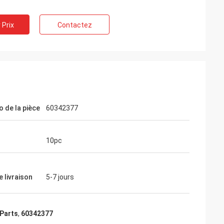
 Prix
Contactez
 de la pièce
60342377
10pc
e livraison
5-7 jours
Parts
,
60342377