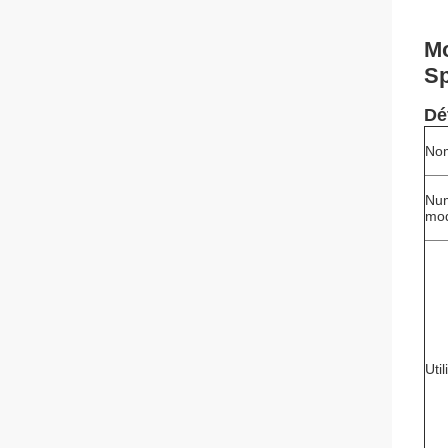
Mo
Sp
Dé
Nom
Nu
mo
Util