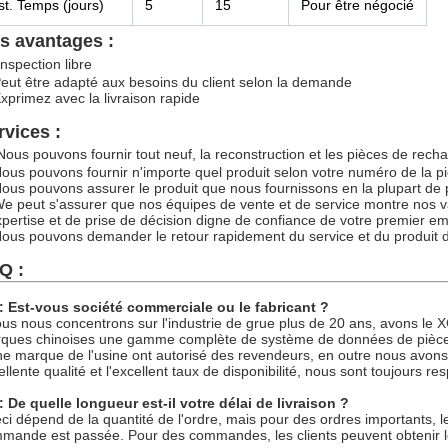
st. Temps (jours)
5
15
Pour être négocié
s avantages :
Inspection libre
Peut être adapté aux besoins du client selon la demande
Exprimez avec la livraison rapide
rvices :
Nous pouvons fournir tout neuf, la reconstruction et les pièces de rechan
Nous pouvons fournir n'importe quel produit selon votre numéro de la pi
Nous pouvons assurer le produit que nous fournissons en la plupart de pr
W
e peut s'assurer que nos équipes de vente et de service montre nos
xpertise et de prise de décision digne de confiance de votre premier emai
Nous pouvons demander le retour rapidement du service et du produit 
Q :
: Est-vous société commerciale ou le fabricant ?
ous nous concentrons sur l'industrie de grue plus de 20 ans, avons le X
ques chinoises une gamme complète de système de données de pièces 
ne marque de l'usine ont autorisé des revendeurs, en outre nous avons
ellente qualité et l'excellent taux de disponibilité, nous sont toujours r
: De quelle longueur est-il votre délai de livraison ?
eci dépend de la quantité de l'ordre, mais pour des ordres importants,
mande est passée. Pour des commandes, les clients peuvent obtenir