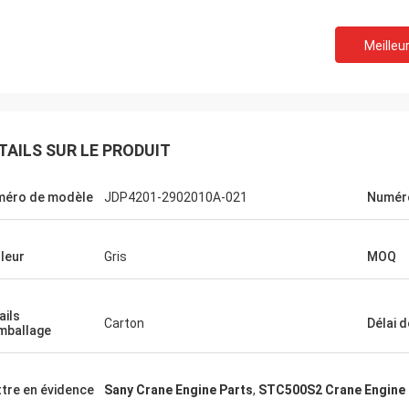
Meilleur
TAILS SUR LE PRODUIT
éro de modèle
JDP4201-2902010A-021
Numéro
leur
Gris
MOQ
ails
Carton
Délai d
mballage
tre en évidence
Sany Crane Engine Parts
,
STC500S2 Crane Engine 