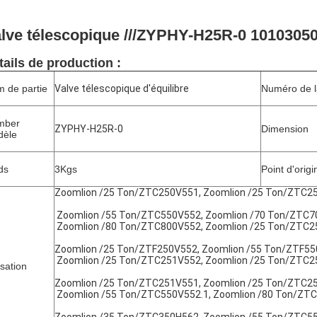
lve télescopique ///ZYPHY-H25R-0 10103050
tails de production :
 de partie
Valve télescopique d'équilibre
Numéro de l
mber
ZYPHY-H25R-0
Dimension
dèle
ds
3Kgs
Point d'origi
Zoomlion /25 Ton/ZTC250V551, Zoomlion /25 Ton/ZTC2
Zoomlion /55 Ton/ZTC550V552, Zoomlion /70 Ton/ZTC7
Zoomlion /80 Ton/ZTC800V552, Zoomlion /25 Ton/ZTC2
Zoomlion /25 Ton/ZTF250V552, Zoomlion /55 Ton/ZTF55
Zoomlion /25 Ton/ZTC251V552, Zoomlion /25 Ton/ZTC2
isation
Zoomlion /25 Ton/ZTC251V551, Zoomlion /25 Ton/ZTC25
Zoomlion /55 Ton/ZTC550V552.1, Zoomlion /80 Ton/ZTC