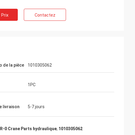
 Prix
Contactez
 de la pièce
1010305062
1PC
e livraison
5-7 jours
-0 Crane Parts hydraulique
,
1010305062