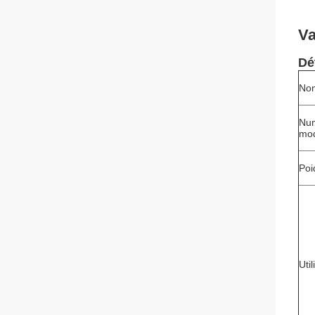
Va
Dé
Nom
Nu
mo
Poi
Util