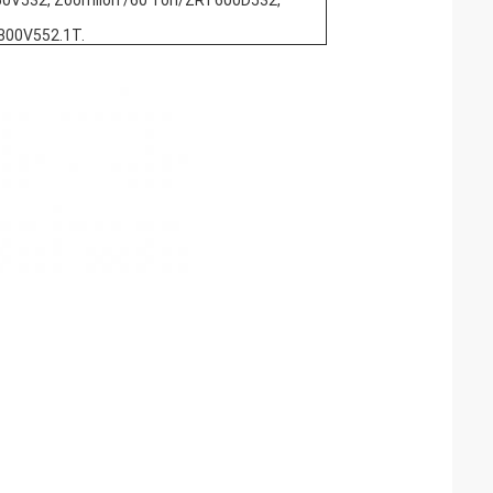
50V532, Zoomlion /60 Ton/ZRT600D532,
800V552.1T.