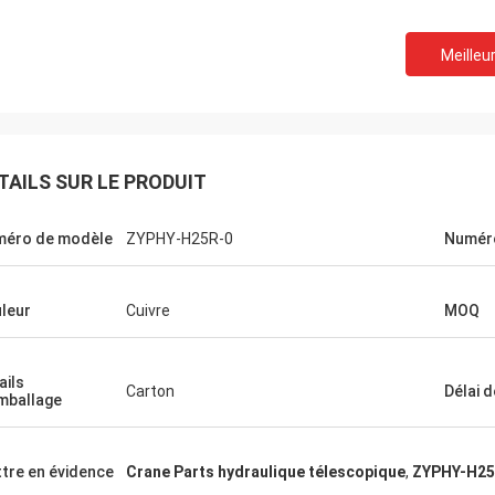
Meilleur
TAILS SUR LE PRODUIT
éro de modèle
ZYPHY-H25R-0
Numéro
leur
Cuivre
MOQ
ails
Carton
Délai d
mballage
tre en évidence
Crane Parts hydraulique télescopique
,
ZYPHY-H25R