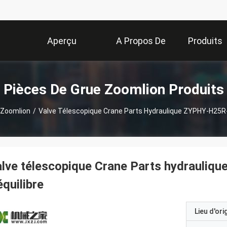
Aperçu
A Propos De
Produits
Nous
Pièces De Grue Zoomlion Produits
 Zoomlion
/
Valve Télescopique Crane Parts Hydraulique ZYPHY-H25R-
alve télescopique Crane Parts hydrauli
équilibre
Lieu d'ori