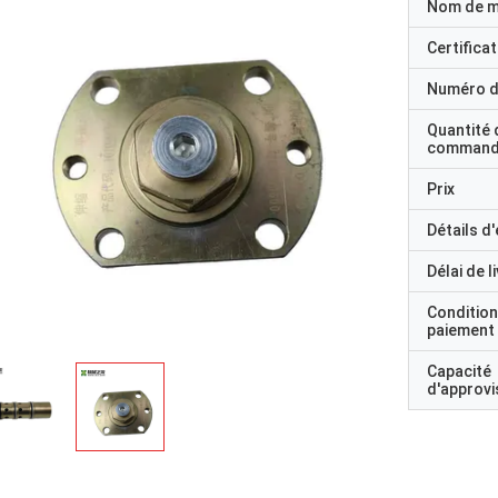
Nom de 
Certificat
Numéro d
Quantité 
command
Prix
Détails d
Délai de l
Condition
paiement
Capacité
d'approv