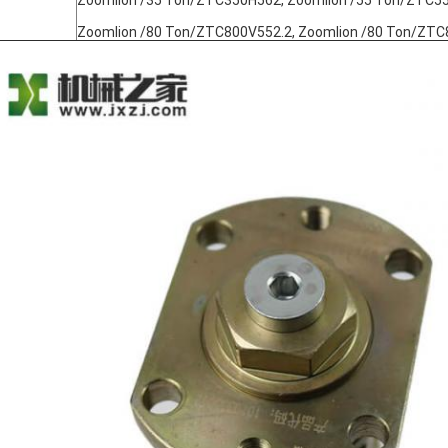
Zoomlion /35 Ton/ZTC350H562, Zoomlion /55 Ton/ZTC5
Zoomlion /80 Ton/ZTC800V552.2, Zoomlion /80 Ton/ZTC