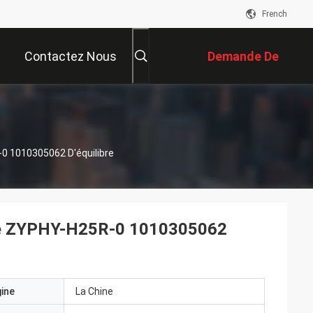
French
Contactez Nous
Demande De
Soumission
0 1010305062 D'équilibre
que ZYPHY-H25R-0 1010305062
gine
La Chine