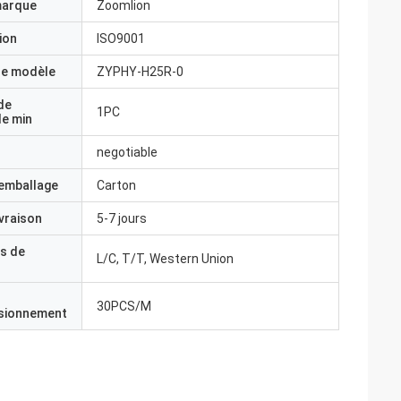
marque
Zoomlion
ion
ISO9001
e modèle
ZYPHY-H25R-0
de
1PC
e min
negotiable
'emballage
Carton
ivraison
5-7 jours
s de
L/C, T/T, Western Union
30PCS/M
isionnement