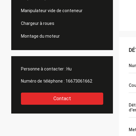
Manipulateur vide de conteneur
Chargeur à roues
Montage du moteur
DÉ
Num
Personne à contacter :
Hu
Numéro de téléphone :
16673061662
Cou
Contact
Dét
d'e
Met