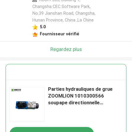
Changsha CEC Software Park,
No.39 Jianshan Road, Changsha,
Hunan Province, China ,La Chine
5.0
Fournisseur vérifié
Regardez plus
Parties hydrauliques de grue
ZOOMLION 1010300566
soupape directionnelle
solénoïde 4WE6Y6X/EG24N9K4