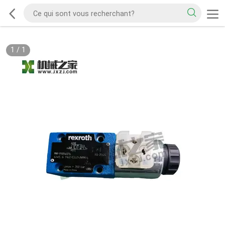
1
/
1