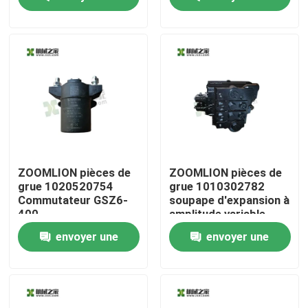
électronique unique
VF3330-06 24V
demande
demande
Visite d'usine
Contrôle de qualité
Contactez-nous
Demandez une citation
ZOOMLION pièces de
ZOOMLION pièces de
grue 1020520754
grue 1010302782
Commutateur GSZ6-
soupape d'expansion à
Grues utilisées de camion
400
amplitude variable
11105704 PVG100
envoyer une
envoyer une
Grues sur camion d'occasion
demande
demande
Grues tout-terrain d'occasion