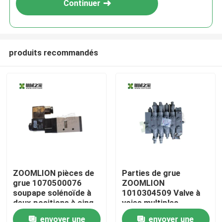
Continuer
produits recommandés
Maison
ZOOMLION pièces de
Parties de grue
grue 1070500076
ZOOMLION
Produits
soupape solénoïde à
1010304509 Valve à
deux positions à cinq
voies multiples
voies à commande
ZYYFS-G25L-4T-F
envoyer une
envoyer une
Au sujet de nous