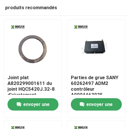
produits recommandés
Joint plat
Parties de grue SANY
A820299001611 du
60262497 ADM2
joint HQC5420J.32-8
contrôleur
Maison
d'ajustement
A0004463935
Mercedes-Benz
envoyer une
envoyer une
Produits
demande
demande
Au sujet de nous