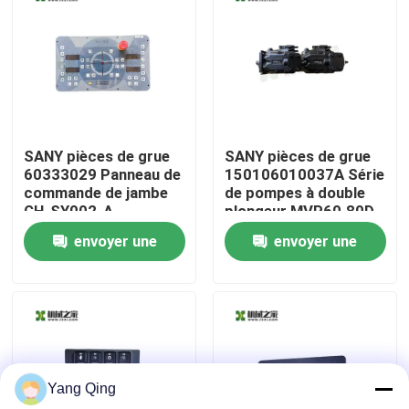
Visite d'usine
Contrôle de qualité
SANY pièces de grue
SANY pièces de grue
Contactez-nous
60333029 Panneau de
150106010037A Série
commande de jambe
de pompes à double
GH-SY002-A
plongeur MVP60.80D-
Demandez une citation
06S8/MVP60.80D-
envoyer une
envoyer une
06S5
demande
demande
Grues utilisées de camion
Grues sur camion d'occasion
Yang Qing
Grues tout-terrain d'occasion