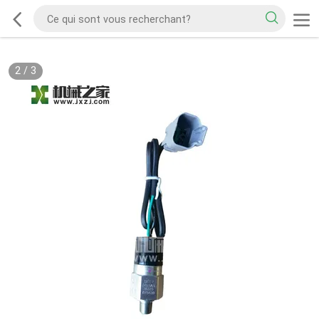
2
/
3