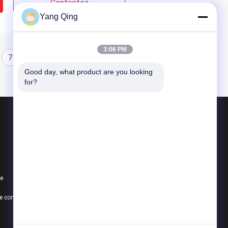
Contactez
Yang Qing
3:06 PM
7
8
Good day, what product are you looking 
for?
Produits
Grues utilisées de camion
Grues sur camion d'occasion
te
Grues tout-terrain d'occasion
Politique de confidentialité
Toutes les catégories