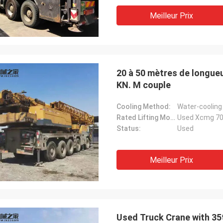
Meilleur Prix
20 à 50 mètres de longue
KN. M couple
Cooling Method:
Water-cooling
Rated Lifting Moment:
Used Xcmg 70t
Status:
Used
Meilleur Prix
Used Truck Crane with 3