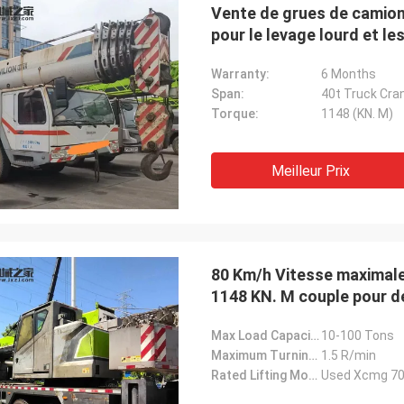
Vente de grues de camio
pour le levage lourd et l
Warranty:
6 Months
Span:
40t Truck Cra
Torque:
1148 (KN. M)
Meilleur Prix
80 Km/h Vitesse maximale
1148 KN. M couple pour d
Max Load Capacity:
10-100 Tons
Maximum Turning Speed:
1.5 R/min
Rated Lifting Moment:
Used Xcmg 70t