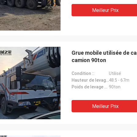
Meilleur Prix
Grue mobile utilisée de 
camion 90ton
Condition ::
Utilisé
Hauteur de levage maximum ::
48.5 - 67m
Poids de levage maximum ::
90ton
Meilleur Prix