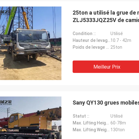
25ton a utilisé la grue d
ZLJ5333JQZ25V de cami
Condition ::
Utilisé
Hauteur de levage maximum ::
10.7 - 42m
Poids de levage maximum ::
25ton
Meilleur Prix
Sany QY130 grues mobile
Statut ::
Utilisé
Max. Lifting Height ::
60-78m
Max. Lifting Weight ::
130ton