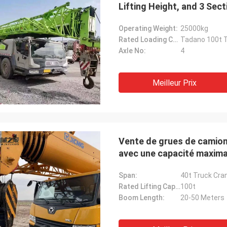
Lifting Height, and 3 Sec
Operating Weight:
25000kg
Rated Loading Capacity:
Tadano 100t T
Axle No:
4
Meilleur Prix
Vente de grues de camion
avec une capacité maxima
refroidissement à l'eau
Span:
40t Truck Cra
Rated Lifting Capacity:
100t
Boom Length:
20-50 Meters