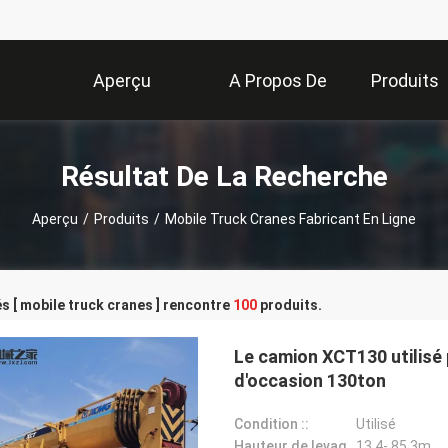
Aperçu
A Propos De
Produits
Nous
Résultat De La Recherche
Aperçu
/
Produits
/
Mobile Truck Cranes Fabricant En Ligne
s [ mobile truck cranes ] rencontre
100
produits.
Le camion XCT130 utilisé
d'occasion 130ton
Condition ::
Utilisé
Hauteur de levage maximum ::
13.4- 85.3m