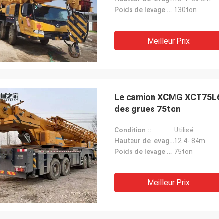
Poids de levage maximum ::
130ton
Meilleur Prix
Le camion XCMG XCT75L6 a
des grues 75ton
Condition ::
Utilisé
Hauteur de levage maximum ::
12.4- 84m
Poids de levage maximum ::
75ton
Meilleur Prix