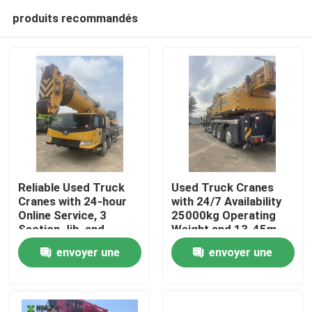
produits recommandés
Reliable Used Truck
Used Truck Cranes
Cranes with 24-hour
with 24/7 Availability
Online Service, 3
25000kg Operating
Maison
Section Jib, and
Weight and 13-45m
25000kg Operating
Maximum Lifting
envoyer une
envoyer une
Weight for Heavy
Height
Produits
Lifting
demande
demande
Au sujet de nous