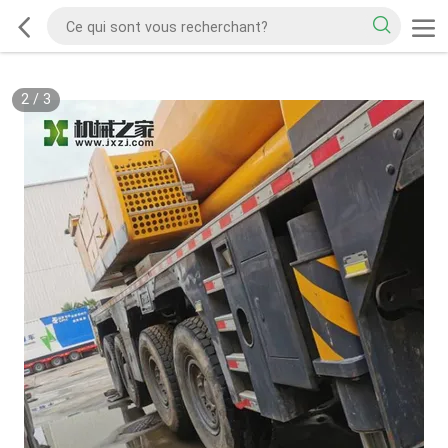
2
/
3