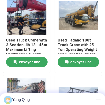
Visite d'usine
Contrôle de qualité
Used Truck Crane with
Used Tadano 100t
Contactez-nous
3 Section Jib 13 - 45m
Truck Crane with 25
Maximum Lifting
Ton Operating Weight
Height and 24-hour
and 3 Section Jib for
Demandez une citation
Online Quality Service
Heavy Lifting
envoyer une
envoyer une
demande
demande
Grues utilisées de camion
Grues sur camion d'occasion
Yang Qing
Grues tout-terrain d'occasion